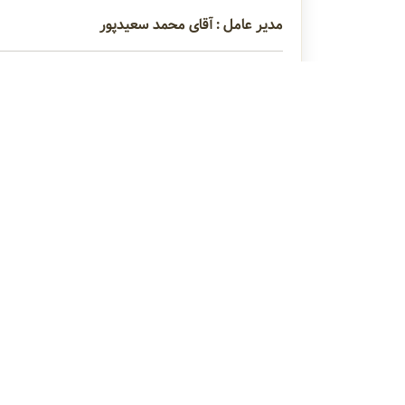
مدیر عامل : آقای محمد سعیدپور
عنوان محصولات : تولید کننده درب بطری ، درب 
زمینه فعالیت : ملزومات پلیمری (پلاستیکی) ، انتخ
درب پلاستیکی جهت بسته بندی م
راهنمای
دربا