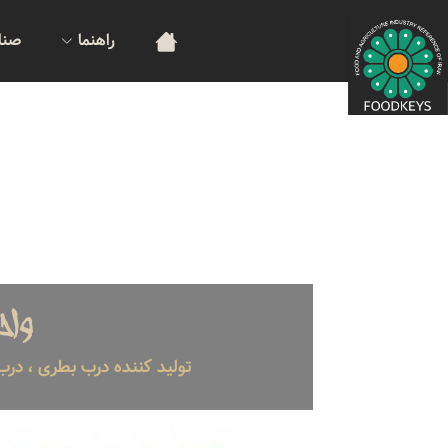
راهنما
صنا
واح
تولید کننده درب بطری ، در