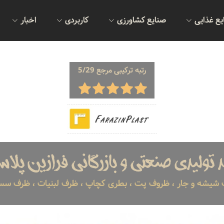
یع غذایی
صنایع کشاورزی
کاربردی
اخبار
رتبه ترکیبی مرجع 5/29
د تولیدی صنعتی و بازرگانی فرازین پلا
ب شیشه و جار ، ظروف پت ، بطری کچاپ ، ظرف لبنیات ، ظرف سس ..