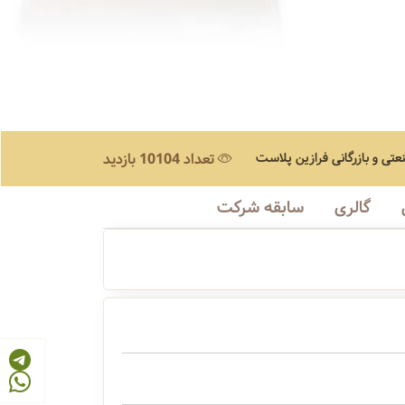
عتی و بازرگانی فرازین پلاست
تعداد 10104 بازدید
گالری
سابقه شرکت