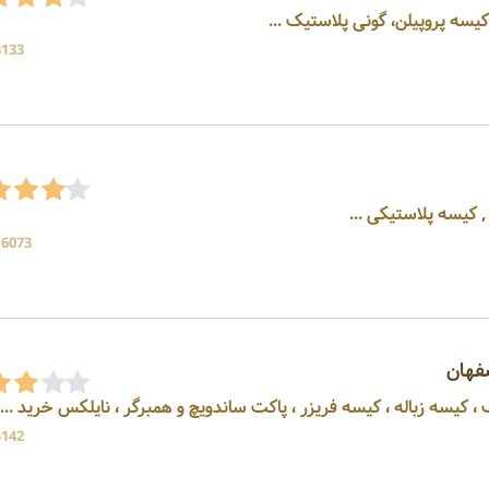
یسه پروپیلن، گونی پلاستیک ...
8133 بازد
, کیسه پلاستیکی ...
16073 بازد
فهان
، کیسه زباله ، کیسه فریزر ، پاکت ساندویچ و همبرگر ، نایلکس خرید ...
4142 بازد