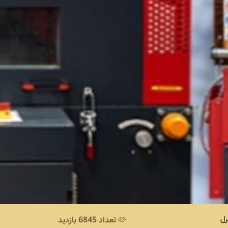
رل
تعداد 6845 بازدید