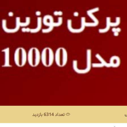
س
تعداد 6314 بازدید