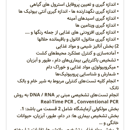
• اندازه گیری و تعیین پروفایل استرول های گیاهی
• اندازه گیری نگهدارنده ها - اندازه گیری آنتی بیوتیک ها
• اندازه گیری اسیدهای آمینه
• اندازه گیری ویتامین ها
• اندازه گیری افزودنی های غذایی از جمله رنگها و ....
• اندازه گیری متانول، اتانول و باقیمانده حلالها
2) بخش آنالیز شیمی و مواد غذایی
• آماده‌سازی و کنترل عملکرد محیط‌های کشت
• تشخیص باکتریایی بیماری‌های دام ، طیور و آبزیان
• میکروبیولوژی مواد غذایی و خوراک دام
• شـمارش و شناسـایی پروبیوتیک‌ها
• انجام کلیه تست‌های کنترلی مربوط به شیر خام و بالک
تانک
انجام تست‌های تشخیصی مبنی بر DNA / RNA به روش
Real-Time PCR , Conventional PCR
بخش مولکولی آزمایشگاه شامل 2 قسمت می باشد: 1.
بخش تشخیص بیماری‌ ها: در دام، طیور، آبزیان، حیوانات
خانگی و ...
2. بخش مواد غذایی: تشخیص پاتوژن ها، تقلبات، تراریخته