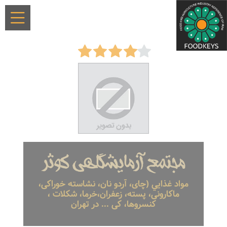
مجتمع آزمایشگاهی کوثر
مواد غذايي (چای، آردو نان، نشاسته خوراکی،
ماکارونی، پسته، زعفران،خرما، شکلات ،
کنسروها، کی ... در تهران