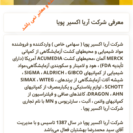
تماس
معرفی شرکت آریا اکسیر پویا
مدیران و
مسئولین
شرکت آریا اکسیر پویا ( سهامی خاص ) واردکننده و فروشنده
مواد شیمیایی و محیطهای کشت آزمایشگاهی از کمپانی
MERCK آلمان ،محیطهای کشت ACUMEDIA آمریکا (دارای
گالری
تأیدیه FDA) ، هود و لامینار و سکوبندی آزمایشگاهی،مواد
شیمیایی از کمپانیهای SIGMA ، ALDRICH ، GIBCO ،
شیشه آلات آزمایشگاهی از برندهای SIMAX ، WITEG ،
سابقه
SCHOTT ، لوازم پلاستیکی و یکبارمصرف از کمپانیهای
شرکت
DRAGON ، AHN، کاغذهای صافی و فیلتراسیون از
کمپانیهای واتمن ، آلبت ، سارتریوس و MN با نام تجاری
شرکت آریا اکسیر پویا .
شرکت آریا اکسیر پویا در سال 1387 تاسیس و با مدیریت
آقای سید محمدرضا بهشتیان فعال می‌باشد