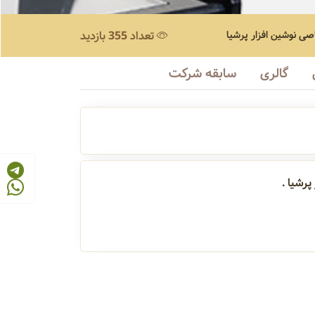
صی
نوشین افزار پرشیا
تعداد 355 بازدید
گالری
سابقه شرکت
رشیا .
تست نشتی درب اتوامات