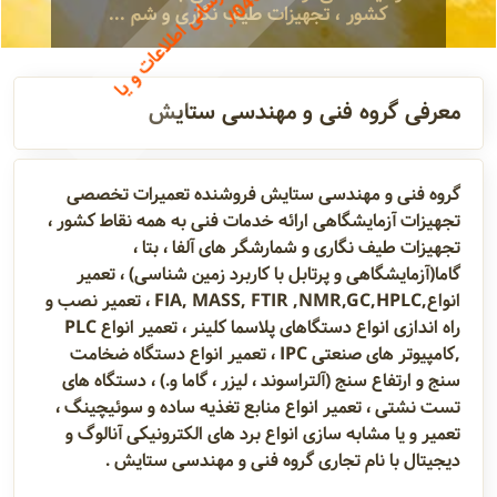
A
n
n
o
u
n
c
e
m
e
n
.
ع
د
م
ب
ه
ر
و
ز
ر
س
ا
ن
ا
ط
ل
ا
ع
ا
ت
و
ی
ا
د
ا
ش
ت
ن
ا
ش
ت
ر
ا
ک
م
ع
ت
ب
ر
0
4
0
5
.
1
تماس
کشور ، تجهیزات طیف نگاری و شم ...
ی
/
مدیران و
معرفی گروه فنی و مهندسی ستایش
مسئولین
گروه فنی و مهندسی ستایش فروشنده تعمیرات تخصصی
گالری
تجهیزات آزمایشگاهی ارائه خدمات فنی به همه نقاط کشور ،
تجهیزات طیف نگاری و شمارشگر های آلفا ، بتا ،
گاما(آزمایشگاهی و پرتابل با کاربرد زمین شناسی) ، تعمیر
انواع,FIA, MASS, FTIR ,NMR,GC,HPLC ، تعمیر نصب و
سابقه
راه اندازی انواع دستگاهای پلاسما کلینر ، تعمیر انواع PLC
شرکت
,کامپیوتر های صنعتی IPC ، تعمیر انواع دستگاه ضخامت
سنج و ارتفاع سنج (آلتراسوند ، لیزر ، گاما و.) ، دستگاه های
تست نشتی ، تعمیر انواع منابع تغذیه ساده و سوئیچینگ ،
تعمیر و یا مشابه سازی انواع برد های الکترونیکی آنالوگ و
دیجیتال با نام تجاری گروه فنی و مهندسی ستایش .