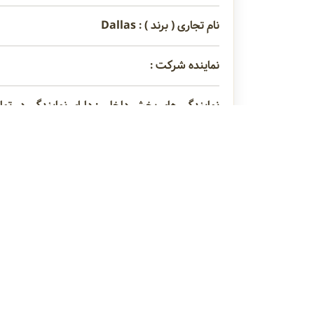
نام تجاری ( برند ) : Dallas
نماینده شرکت :
نمایندگی های پخش داخلی : دارای نمایندگی در تم
کشورهای خارجی مبدا :
مدیر عامل : آقای احمد عبداله زاده
انرژی زا بدون قند، نوشیدنی ویتامین سی و دی، نو