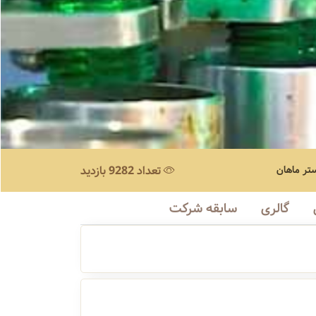
تر ماهان
تعداد 9282 بازدید
گالری
سابقه شرکت