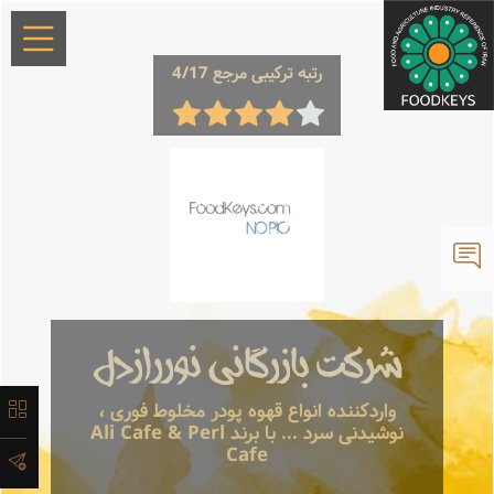
×
رتبه ترکیبی مرجع 4/17
معرفی
تاریخچه
شرکت بازرگانی نوررازدل
لیست
واردکننده انواع قهوه پودر مخلوط فوری ،
نوشیدنی سرد ... با برند Ali Cafe & Perl
محصولات
Cafe