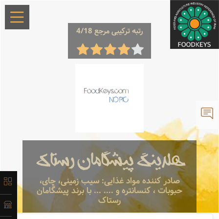
رتبه ترکیبی مرجع 4/18
×
معرفی
لیست
محصولات
هلدینگ پیشگامان رستاک
صادر کننده مواد غذایی: سیب زمینی، چای،
حبوبات ، کنسانتره و .... ... با برند پیشگامان
آدرس و
رستاک
اطلاعات