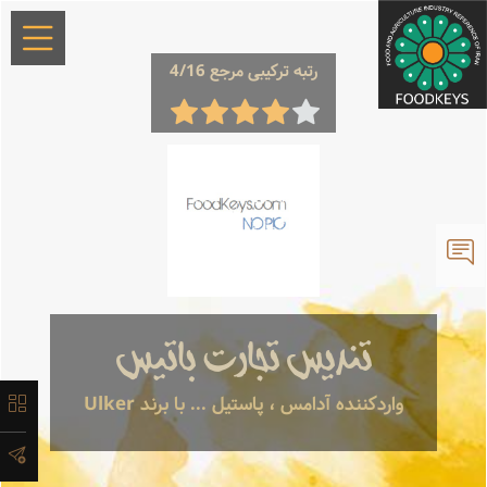
×
رتبه ترکیبی مرجع 4/16
معرفی
تاریخچه
تندیس تجارت باتیس
لیست
واردکننده آدامس ، پاستیل ... با برند Ulker
محصولات