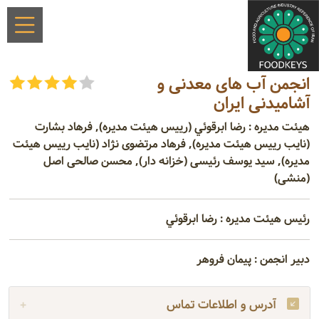
انجمن آب های معدنی و
آشامیدنی ایران
هیئت مدیره : رضا ابرقوئي (رییس هیئت مدیره), فرهاد بشارت
(نایب رییس هیئت مدیره), فرهاد مرتضوی نژاد (نایب رییس هیئت
مدیره), سید یوسف رئیسی (خزانه دار), محسن صالحی اصل
(منشی)
رئیس هیئت مدیره : رضا ابرقوئي
دبیر انجمن : پیمان فروهر
آدرس و اطلاعات تماس