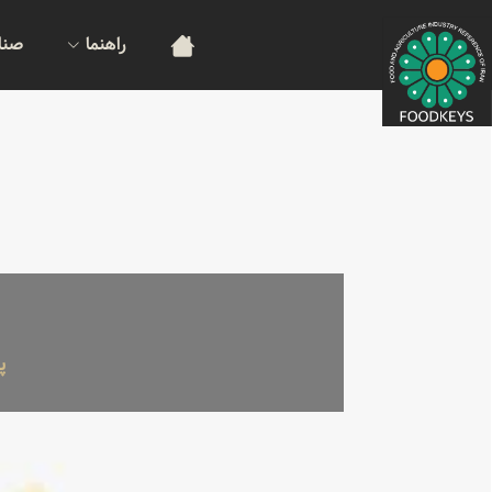
راهنما
صنا
پ