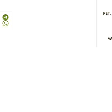
رق های پلیمری و ظروف یکبار مصرف بهداشتی از جنس PET, PP,
ی،