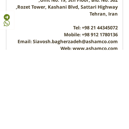
Unit No. 19, 5th Floor, Bld. No. 502,
Rozet Tower, Kashani Blvd, Sattari Highway,
Tehran, Iran
Tel: +98 21 44345072
Mobile: +98 912 1780136
Email: Siavosh.bagherzadeh@ashamco.com
Web: www.ashamco.com
آدرس و اطلاعات تماس
سابقه شرکت پردازشگران صنایع آشام در سایت
مرجع
بازدید از سایت این شرکت