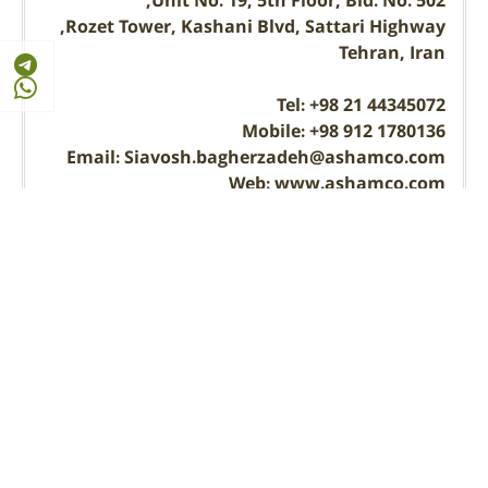
Unit No. 19, 5th Floor, Bld. No. 502,
Rozet Tower, Kashani Blvd, Sattari Highway,
Tehran, Iran
Tel: +98 21 44345072
Mobile: +98 912 1780136
Email: Siavosh.bagherzadeh@ashamco.com
Web: www.ashamco.com
آدرس و اطلاعات تماس
سابقه شرکت پردازشگران صنایع آشام در سایت
مرجع
بازدید از سایت این شرکت