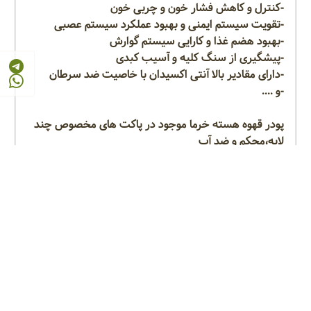
-کنترل و کاهش فشار خون و چربی خون
-تقویت سیستم ایمنی و بهبود عملکرد سیستم عصبی
-بهبود هضم غذا و کارایی سیستم گوارش
-پیشگیری از سنگ کلیه و آسیب کبدی
-دارای مقادیر بالا آنتی اکسیدان با خاصیت ضد سرطان
-و ....
پودر قهوه هسته خرما موجود در پاکت های مخصوص چند
لایه،محکم و ضد آب
قیمت بسیار مناسب و منصفانه
🛒فروش از یک پاکت تا هر تعداد که نیاز داشته باشید.
🚚به همه جای ایران ارسال داریم.
📸عکس ها واقعی و از محصول خودمون هست !
📞برای اطلاعات بیشتر باهامون تماس بگیرین:
09104963092
09305802439