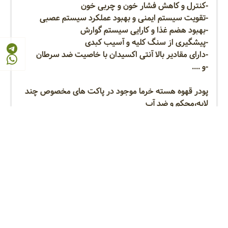
-کنترل و کاهش فشار خون و چربی خون
-تقویت سیستم ایمنی و بهبود عملکرد سیستم عصبی
-بهبود هضم غذا و کارایی سیستم گوارش
-پیشگیری از سنگ کلیه و آسیب کبدی
-دارای مقادیر بالا آنتی اکسیدان با خاصیت ضد سرطان
-و ....
پودر قهوه هسته خرما موجود در پاکت های مخصوص چند
لایه،محکم و ضد آب
قیمت بسیار مناسب و منصفانه
🛒فروش از یک پاکت تا هر تعداد که نیاز داشته باشید.
🚚به همه جای ایران ارسال داریم.
📸عکس ها واقعی و از محصول خودمون هست !
📞برای اطلاعات بیشتر باهامون تماس بگیرین:
09104963092
09305802439