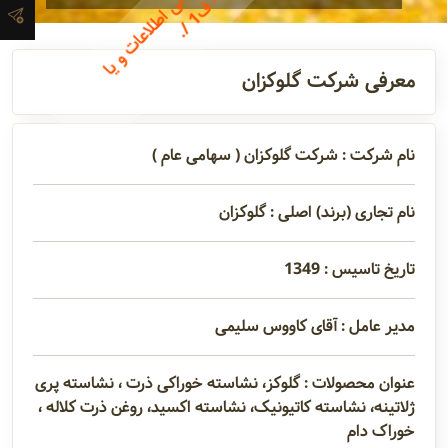
ن
-
ط
1
آدرس و
اطلاعات
معرفی شرکت گلوکزان
تماس
نام شرکت : شرکت گلوکزان ( سهامی عام )
مدیران و
مسئولین
نام تجاری (برند) اصلی : گلوکزان
تاریخ تاسیس : 1349
گالری
مدیر عامل : آقای کاووس سلیمی
سابقه
عنوان محصولات : گلوکز، نشاسته خوراکی ذرت ، نشاسته پری
شرکت
ژلاتینه، نشاسته کاتیونیک، نشاسته اکسید، روغن ذرت کلاله ،
خوراک دام