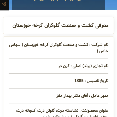
آدرس و
اطلاعات
تماس
معرفی کشت و صنعت گلوکزان کرخه خوزستان
مدیران و
نام شرکت : کشت و صنعت گلوکزان کرخه خوزستان ( سهامی
خاص )
مسئولین
نام تجاری (برند) اصلی : کرن دز
گالری
تاریخ تاسیس : 1385
سابقه
مدیر عامل : آقای دکتر بیدار مغز
شرکت
عنوان محصولات : نشاسته ذرت، گلوتن ذرت، کنجاله ذرت،
روغن خام ذرت، گلوکز ذرت، فروکتوز ذرت