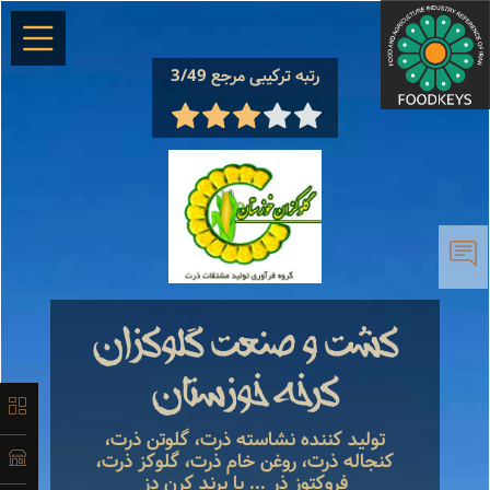
×
رتبه ترکیبی مرجع 3/49
معرفی
تاریخچه
کشت و صنعت گلوکزان
کرخه خوزستان
لیست
محصولات
تولید کننده نشاسته ذرت، گلوتن ذرت،
کنجاله ذرت، روغن خام ذرت، گلوکز ذرت،
فروکتوز ذر ... با برند کرن دز