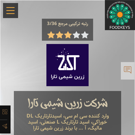
×
رتبه ترکیبی مرجع 3/36
معرفی
تاریخچه
شرکت زرین شیمی تارا
لیست
وارد کننده سی ام سی، اسیدتارتاریک DL
محصولات
خوراکی، اسید تارتاریک L صنعتی، اسید
مالیک، آ ... با برند زرین شیمی تارا