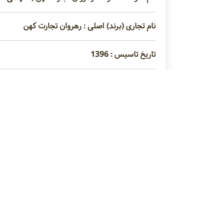
نام تجاری (برند) اصلی : رهروان تجارت کهن
تاریخ تاسیس : 1396
مدیر عامل : آقای سعید نفیسی فرد
عنوان محصولات : زانتان گام، سدیم اسید پیروفس
آبدار، گلیسیرین، پروپیلن گلایکول، اسید فسفریک، 
نوع فعالیت : وارد کننده ، فروشنده
سی ام سی
اسید سیتریک