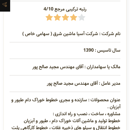
آدرس و
رتبه ترکیبی مرجع 4/10
اطلاعات
تماس
نام شرکت : شرکت آسیا ماشین شرق ( سهامی خاص )
مدیران و
سال تاسیس : 1390
مسئولین
مالک یا سهامداران : آقای مهندس مجید صالح پور
گالری
مدیر عامل : آقای مهندس مجید صالح پور
عنوان محصولات : سازنده و مجری خطوط خوراک دام طیور و
سابقه
آبزیان .
شرکت
مشاوره ، ساخت ، نصب و راه اندازی :
خطوط تولید و ماشین آلات خوراک دام ، طیور و آبزیان
خطوط انتقال و سیلو های ذخیره غلات ، خطوط کارگاهی پلت