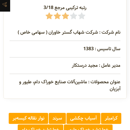
رتبه ترکیبی مرجع 3/18
آدرس و
اطلاعات
تماس
نام شرکت : شرکت شهاب گستر خاوران ( سهامی خاص )
مدیران و
سال تاسیس : 1383
مسئولین
مدیر عامل : مجید درستکار
گالری
عنوان محصولات : ماشین‌آلات صنایع خوراک دام، طیور و
آبزیان
سابقه
شرکت
کرامبلر
آسیاب چکشی
سرند
نوار نقاله کیسه‌بر
خط تولید خوراک طیور
خط تولید خوراک دام