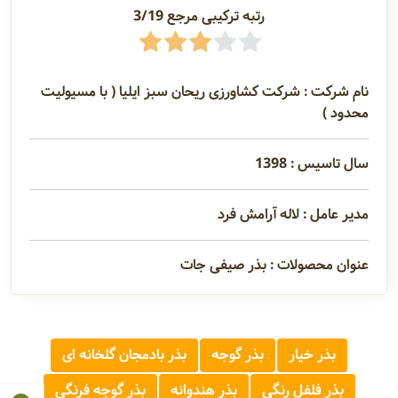
رتبه ترکیبی مرجع 3/19
نام شرکت : شرکت کشاورزی ریحان سبز ایلیا ( با مسیولیت
محدود )
سال تاسیس : 1398
مدیر عامل : لاله آرامش فرد
عنوان محصولات : بذر صیفی جات
بذر خیار
بذر گوجه
بذر بادمجان گلخانه ای
بذر فلفل رنگی
بذر هندوانه
بذر گوجه فرنگی