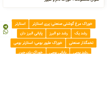
خوراک مرغ گوشتی صنعتی: پری استارتر
استارتر
رشد یک
رشد دو البرز
پایانی البرز دان
تخمگذار صنعتی
خوراک طیور بومی: استارتر بومی
رشد بومی
پایانی بومی
خوراک بلدرچین
© 2026 - 1405
مرجع صنایع غذایی و کشاورزی ایران
FOOD AND AGRICULTURE INDUSTRY REFERENCE OF IRAN