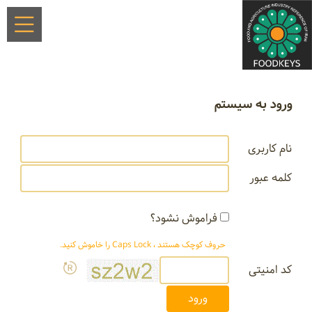
ورود به سیستم
نام کاربری
کلمه عبور
فراموش نشود؟
حروف کوچک هستند ، Caps Lock را خاموش کنید.
کد امنیتی