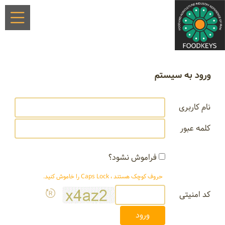
ورود به سیستم
نام کاربری
کلمه عبور
فراموش نشود؟
حروف کوچک هستند ، Caps Lock را خاموش کنید.
کد امنیتی