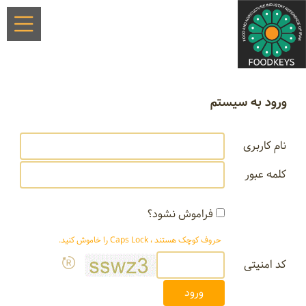
ورود به سیستم
نام کاربری
کلمه عبور
فراموش نشود؟
حروف کوچک هستند ، Caps Lock را خاموش کنید.
کد امنیتی