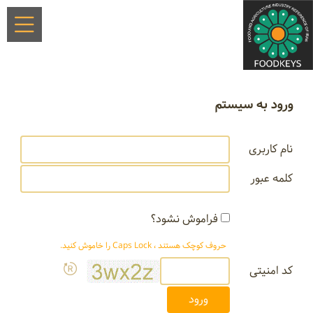
ورود به سیستم
نام کاربری
کلمه عبور
فراموش نشود؟
حروف کوچک هستند ، Caps Lock را خاموش کنید.
کد امنیتی