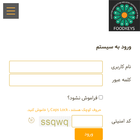
ورود به سیستم
نام کاربری
کلمه عبور
فراموش نشود؟
حروف کوچک هستند ، Caps Lock را خاموش کنید.
کد امنیتی