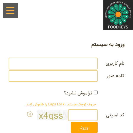
ورود به سیستم
نام کاربری
کلمه عبور
فراموش نشود؟
حروف کوچک هستند ، Caps Lock را خاموش کنید.
کد امنیتی