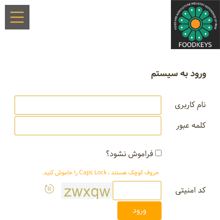
ورود به سیستم
نام کاربری
کلمه عبور
فراموش نشود؟
حروف کوچک هستند ، Caps Lock را خاموش کنید.
کد امنیتی