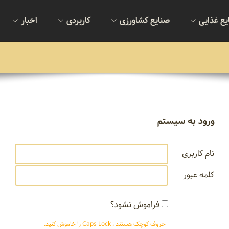
یع غذایی
صنایع کشاورزی
کاربردی
اخبار
ورود به سیستم
نام کاربری
کلمه عبور
فراموش نشود؟
حروف کوچک هستند ، Caps Lock را خاموش کنید.