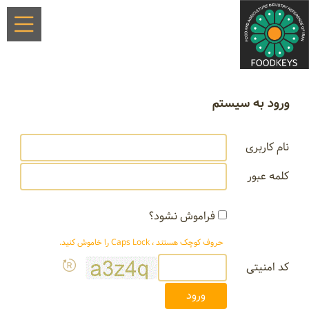
ورود به سیستم
نام کاربری
کلمه عبور
فراموش نشود؟
حروف کوچک هستند ، Caps Lock را خاموش کنید.
کد امنیتی