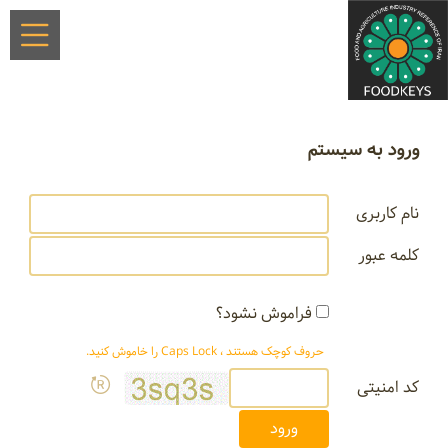
ورود به سیستم
نام کاربری
کلمه عبور
فراموش نشود؟
حروف کوچک هستند ، Caps Lock را خاموش کنید.
کد امنیتی